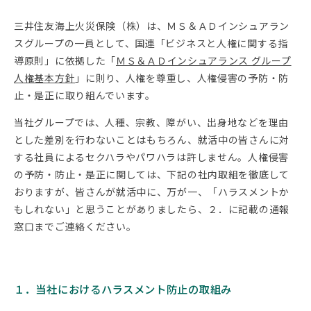
三井住友海上火災保険（株）は、ＭＳ＆ＡＤインシュアラン
動画でわかる三井住友海上
私たちが求める人財像
スグループの一員として、国連「ビジネスと人権に関する指
#企業研究
#企業研究
導原則」に依拠した「
ＭＳ＆ＡＤインシュアランス グループ
人権基本方針
」に則り、人権を尊重し、人権侵害の予防・防
止・是正に取り組んでいます。
当社グループでは、人種、宗教、障がい、出身地などを理由
部門紹介
人財育成
とした差別を行わないことはもちろん、就活中の皆さんに対
#仕事理解
#働く社員
#仕事理解
#環境・制度
する社員によるセクハラやパワハラは許しません。人権侵害
の予防・防止・是正に関しては、下記の社内取組を徹底して
おりますが、皆さんが就活中に、万が一、「ハラスメントか
もしれない」と思うことがありましたら、２．に記載の通報
福利厚生
新卒採用担当者メッセージ
窓口までご連絡ください。
#仕事理解
#環境・制度
#環境・制度
#働く社員
１．当社におけるハラスメント防止の取組み