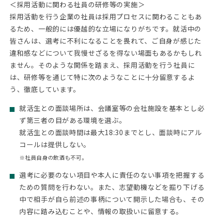
Forbes
＜採用活動に関わる社員の研修等の実施＞
#パンフレット
採用活動を行う企業の社員は採用プロセスに関わることもあ
るため、一般的には優越的な立場になりがちです。就活中の
皆さんは、選考に不利になることを畏れて、ご自身が感じた
違和感などについて我慢せざるを得ない場面もあるかもしれ
ません。そのような関係を踏まえ、採用活動を行う社員に
は、研修等を通じて特に次のようなことに十分留意するよ
う、徹底しています。
就活生との面談場所は、会議室等の会社施設を基本とし必
ず第三者の目がある環境を選ぶ。
就活生との面談時間は最大18:30までとし、面談時にアル
コールは提供しない。
※社員自身の飲酒も不可。
選考に必要のない項目や本人に責任のない事項を把握する
ための質問を行わない。また、志望動機などを掘り下げる
中で相手が自ら前述の事柄について開示した場合も、その
内容に踏み込むことや、情報の取扱いに留意する。